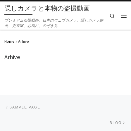
隠しカメラと本物の盗撮動画
Skip to content
Search
Men
プレミアム盗撮動画、日本のウェブカメラ、隠しカメラ動
画、更衣室、お風呂、のぞき見
Home
»
Arhive
Arhive
Post navigation
Previous post
SAMPLE PAGE
Ne
BLOG