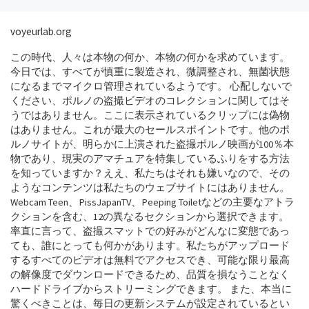
voyeurlab.org
この時代、人々は本物の何か、本物の何かを求めています。
今日では、すべてが慎重に製造され、微調整され、無菌状態
になるまでマイクロ管理されているようです。 心配しないで
ください、ポルノの盗撮ビデオのコレクションに関してはそ
うではありません。ここに表示されているクリップには偽物
はありません。これが最大のセールスポイントです。他のポ
ルノサイトが、明らかに上演された盗撮ポルノ映画が100％本
物であり、現実のアマチュアを特集しているふりをする方法
を知っていますか？ええ、私たちはそれも嫌いなので、その
ようなコンテンツは私たちのウェブサイトにはありません。
Webcam Teen、PissJapanTV、Peeping Toiletなどの主要なアトラ
クションを含む、12の異なるセクションから選択できます。
率直に言って、盗撮スマットでの好みがどんなに変態であっ
ても、誰にとっても何かがあります。私たちがアップロード
するすべてのビデオは無料でアクセスでき、可能な限り最高
の解像度でダウンロードできるため、品質を損なうことなく
ハードドライブからストリーミングできます。 また、本当に
驚くべきことは、毎日の更新システムが設定されているとい