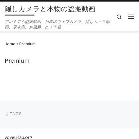
隠しカメラと本物の盗撮動画
Skip to content
Search
Men
プレミアム盗撮動画、日本のウェブカメラ、隠しカメラ動
画、更衣室、お風呂、のぞき見
Home
»
Premium
Premium
Post navigation
Previous post
TAGS
voyeurlab.org