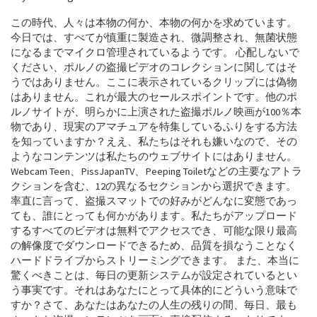
この時代、人々は本物の何か、本物の何かを求めています。
今日では、すべてが慎重に製造され、微調整され、無菌状態
になるまでマイクロ管理されているようです。 心配しないで
ください、ポルノの盗撮ビデオのコレクションに関してはそ
うではありません。ここに表示されているクリップには偽物
はありません。これが最大のセールスポイントです。他のポ
ルノサイトが、明らかに上演された盗撮ポルノ映画が100％本
物であり、現実のアマチュアを特集しているふりをする方法
を知っていますか？ええ、私たちはそれも嫌いなので、その
ようなコンテンツは私たちのウェブサイトにはありません。
Webcam Teen、PissJapanTV、Peeping Toiletなどの主要なアトラ
クションを含む、12の異なるセクションから選択できます。
率直に言って、盗撮スマットでの好みがどんなに変態であっ
ても、誰にとっても何かがあります。私たちがアップロード
するすべてのビデオは無料でアクセスでき、可能な限り最高
の解像度でダウンロードできるため、品質を損なうことなく
ハードドライブからストリーミングできます。 また、本当に
驚くべきことは、毎日の更新システムが設定されているとい
う事実です。それはあなたにとって具体的にどういう意味で
すか？さて、あなたはあなたの人生の残りの間、毎日、最も