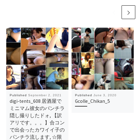
Published
September 2, 2021
Published
June 3, 2020
digi-tents_608 居酒屋で
Gcolle_Chikan_5
ミニマム彼女のパンチラ
隠し撮りしたドォ, 【訳
アリです。。。】合コン
で出会ったカワイイ子の
パンチラ流します, ☆限