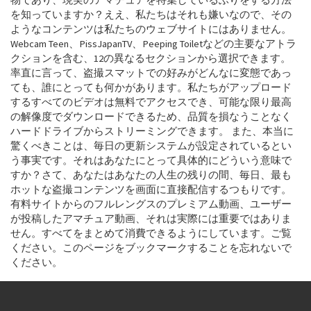
物であり、現実のアマチュアを特集しているふりをする方法
を知っていますか？ええ、私たちはそれも嫌いなので、その
ようなコンテンツは私たちのウェブサイトにはありません。
Webcam Teen、PissJapanTV、Peeping Toiletなどの主要なアトラ
クションを含む、12の異なるセクションから選択できます。
率直に言って、盗撮スマットでの好みがどんなに変態であっ
ても、誰にとっても何かがあります。私たちがアップロード
するすべてのビデオは無料でアクセスでき、可能な限り最高
の解像度でダウンロードできるため、品質を損なうことなく
ハードドライブからストリーミングできます。 また、本当に
驚くべきことは、毎日の更新システムが設定されているとい
う事実です。それはあなたにとって具体的にどういう意味で
すか？さて、あなたはあなたの人生の残りの間、毎日、最も
ホットな盗撮コンテンツを画面に直接配信するつもりです。
有料サイトからのフルレングスのプレミアム動画、ユーザー
が投稿したアマチュア動画、それは実際には重要ではありま
せん。すべてをまとめて消費できるようにしています。ご覧
ください。このページをブックマークすることを忘れないで
ください。