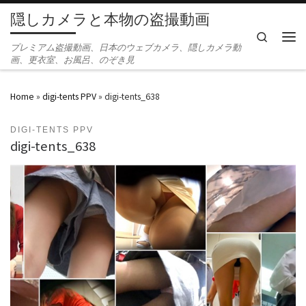
隠しカメラと本物の盗撮動画
Skip to content
Search
Men
プレミアム盗撮動画、日本のウェブカメラ、隠しカメラ動
画、更衣室、お風呂、のぞき見
Home
»
digi-tents PPV
»
digi-tents_638
DIGI-TENTS PPV
digi-tents_638