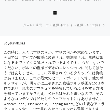
BACK TO POST LIST
Ne
月末4＄還元 ガチ盗撮洋式トイレ盗撮（S~主婦）
voyeurlab.org
この時代、人々は本物の何か、本物の何かを求めています。
今日では、すべてが慎重に製造され、微調整され、無菌状態
になるまでマイクロ管理されているようです。 心配しないで
ください、ポルノの盗撮ビデオのコレクションに関してはそ
うではありません。ここに表示されているクリップには偽物
はありません。これが最大のセールスポイントです。他のポ
ルノサイトが、明らかに上演された盗撮ポルノ映画が100％本
物であり、現実のアマチュアを特集しているふりをする方法
を知っていますか？ええ、私たちはそれも嫌いなので、その
ようなコンテンツは私たちのウェブサイトにはありません。
Webcam Teen、PissJapanTV、Peeping Toiletなどの主要なアトラ
クションを含む、12の異なるセクションから選択できます。