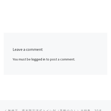
Leave a comment
You must be
logged in
to post a comment.
Post navigation
Previous post
無修正 週末限定洋式トイレⅣ（美貌のＯＬ）大特集 30名以上収録