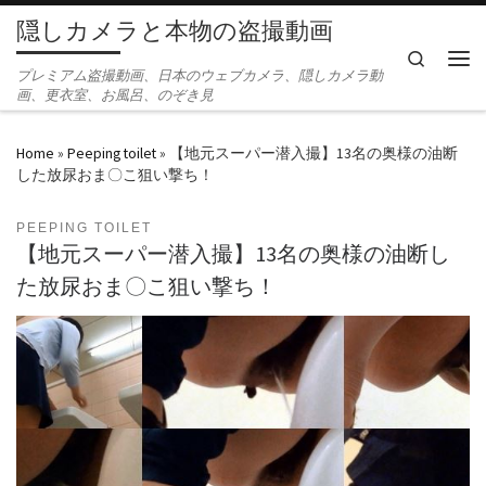
隠しカメラと本物の盗撮動画
Skip to content
Search
Men
プレミアム盗撮動画、日本のウェブカメラ、隠しカメラ動
画、更衣室、お風呂、のぞき見
Home
»
Peeping toilet
»
【地元スーパー潜入撮】13名の奥様の油断
した放尿おま〇こ狙い撃ち！
PEEPING TOILET
【地元スーパー潜入撮】13名の奥様の油断し
た放尿おま〇こ狙い撃ち！