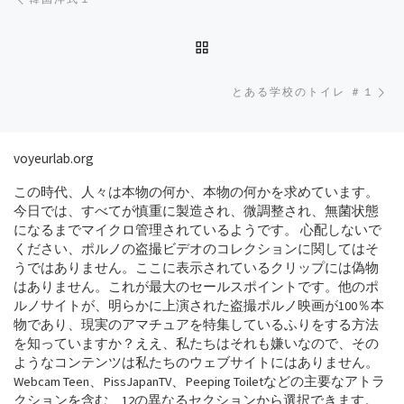
BACK TO POST LIST
Ne
とある学校のトイレ ＃１
voyeurlab.org
この時代、人々は本物の何か、本物の何かを求めています。
今日では、すべてが慎重に製造され、微調整され、無菌状態
になるまでマイクロ管理されているようです。 心配しないで
ください、ポルノの盗撮ビデオのコレクションに関してはそ
うではありません。ここに表示されているクリップには偽物
はありません。これが最大のセールスポイントです。他のポ
ルノサイトが、明らかに上演された盗撮ポルノ映画が100％本
物であり、現実のアマチュアを特集しているふりをする方法
を知っていますか？ええ、私たちはそれも嫌いなので、その
ようなコンテンツは私たちのウェブサイトにはありません。
Webcam Teen、PissJapanTV、Peeping Toiletなどの主要なアトラ
クションを含む、12の異なるセクションから選択できます。