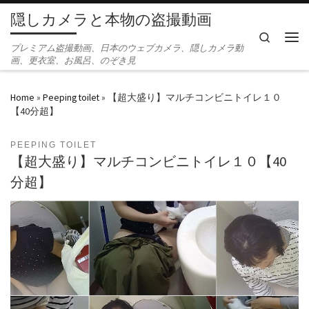
隠しカメラと本物の盗撮動画
Skip to content
Search
Men
プレミアム盗撮動画、日本のウェブカメラ、隠しカメラ動
画、更衣室、お風呂、のぞき見
Home
»
Peeping toilet
»
【超大盛り】マルチコンビニトイレ１０
【40分超】
PEEPING TOILET
【超大盛り】マルチコンビニトイレ１０【40
分超】