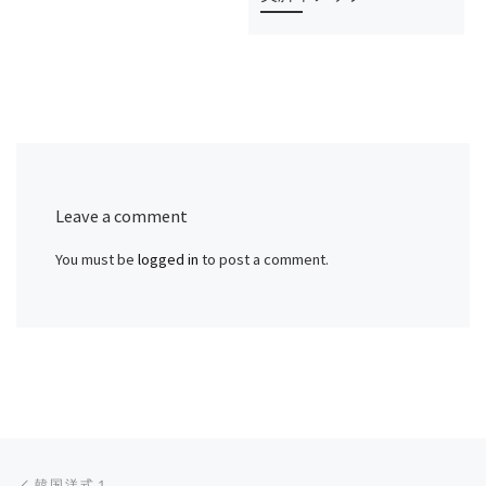
Leave a comment
You must be
logged in
to post a comment.
Post navigation
Previous post
韓国洋式１