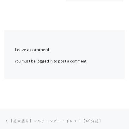
Leave a comment
You must be
logged in
to post a comment.
Post navigation
Previous post
【超大盛り】マルチコンビニトイレ１０【40分超】