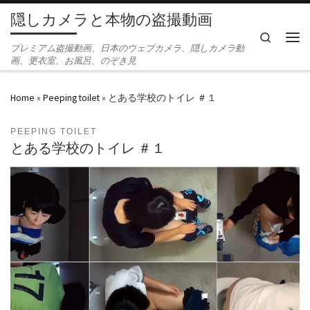
隠しカメラと本物の盗撮動画
Skip to content
Search
Men
プレミアム盗撮動画、日本のウェブカメラ、隠しカメラ動
画、更衣室、お風呂、のぞき見
Home
»
Peeping toilet
»
とある学校のトイレ ＃１
PEEPING TOILET
とある学校のトイレ ＃１