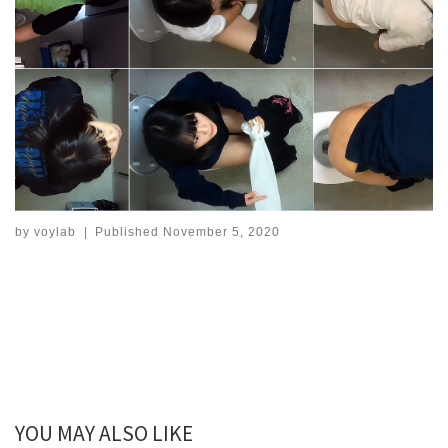
by
voylab
|
Published
November 5, 2020
YOU MAY ALSO LIKE