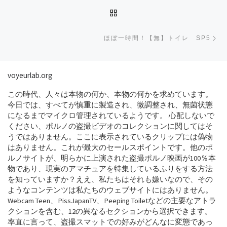
BACK TO POST LIST
Ne
ほぼ一時間！【無】トイレ SP5
voyeurlab.org
この時代、人々は本物の何か、本物の何かを求めています。
今日では、すべてが慎重に製造され、微調整され、無菌状態
になるまでマイクロ管理されているようです。 心配しないで
ください、ポルノの盗撮ビデオのコレクションに関してはそ
うではありません。ここに表示されているクリップには偽物
はありません。これが最大のセールスポイントです。他のポ
ルノサイトが、明らかに上演された盗撮ポルノ映画が100％本
物であり、現実のアマチュアを特集しているふりをする方法
を知っていますか？ええ、私たちはそれも嫌いなので、その
ようなコンテンツは私たちのウェブサイトにはありません。
Webcam Teen、PissJapanTV、Peeping Toiletなどの主要なアトラ
クションを含む、12の異なるセクションから選択できます。
率直に言って、盗撮スマットでの好みがどんなに変態であっ