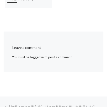
Leave a comment
You must be
logged in
to post a comment.
Post navigation
Previous post
【地元スーパー潜入撮】13名の奥様の油断した放尿おま〇こ狙い撃ち！