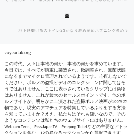
BACK TO POST LIST
Ne
地下鉄御〇筋のトイレ23かなり若め多めハプニング多め
voyeurlab.org
この時代、人々は本物の何か、本物の何かを求めています。
今日では、すべてが慎重に製造され、微調整され、無菌状態
になるまでマイクロ管理されているようです。 心配しないで
ください、ポルノの盗撮ビデオのコレクションに関してはそ
うではありません。ここに表示されているクリップには偽物
はありません。これが最大のセールスポイントです。他のポ
ルノサイトが、明らかに上演された盗撮ポルノ映画が100％本
物であり、現実のアマチュアを特集しているふりをする方法
を知っていますか？ええ、私たちはそれも嫌いなので、その
ようなコンテンツは私たちのウェブサイトにはありません。
Webcam Teen、PissJapanTV、Peeping Toiletなどの主要なアトラ
クションを含む、12の異なるセクションから選択できます。