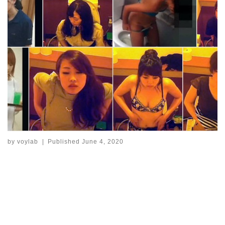
by
voylab
|
Published
June 4, 2020