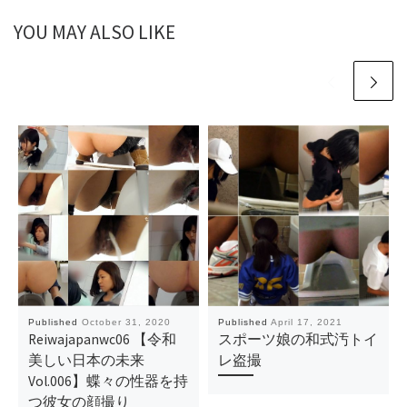
YOU MAY ALSO LIKE
Published
October 31, 2020
Published
April 17, 2021
Reiwajapanwc06 【令和
スポーツ娘の和式汚トイ
美しい日本の未来
レ盗撮
Vol.006】蝶々の性器を持
つ彼女の顔撮り