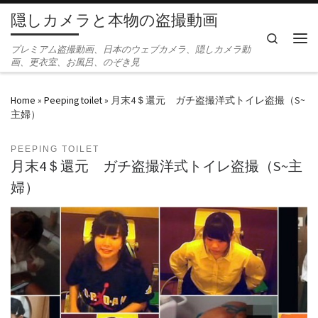
隠しカメラと本物の盗撮動画
Skip to content
Search
Men
プレミアム盗撮動画、日本のウェブカメラ、隠しカメラ動
画、更衣室、お風呂、のぞき見
Home
»
Peeping toilet
»
月末4＄還元 ガチ盗撮洋式トイレ盗撮（S~
主婦）
PEEPING TOILET
月末4＄還元 ガチ盗撮洋式トイレ盗撮（S~主
婦）