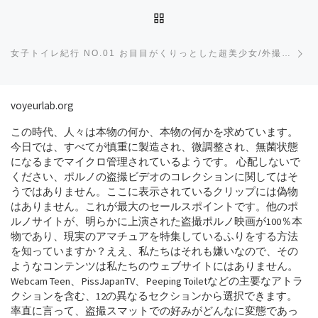
BACK TO POST LIST
Ne
女子トイレ紀行 NO.01 お目目がくりっとした超美少女/外撮りたっぷり4名収録！
voyeurlab.org
この時代、人々は本物の何か、本物の何かを求めています。
今日では、すべてが慎重に製造され、微調整され、無菌状態
になるまでマイクロ管理されているようです。 心配しないで
ください、ポルノの盗撮ビデオのコレクションに関してはそ
うではありません。ここに表示されているクリップには偽物
はありません。これが最大のセールスポイントです。他のポ
ルノサイトが、明らかに上演された盗撮ポルノ映画が100％本
物であり、現実のアマチュアを特集しているふりをする方法
を知っていますか？ええ、私たちはそれも嫌いなので、その
ようなコンテンツは私たちのウェブサイトにはありません。
Webcam Teen、PissJapanTV、Peeping Toiletなどの主要なアトラ
クションを含む、12の異なるセクションから選択できます。
率直に言って、盗撮スマットでの好みがどんなに変態であっ