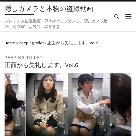
隠しカメラと本物の盗撮動画
Skip to content
Search
Men
プレミアム盗撮動画、日本のウェブカメラ、隠しカメラ動
画、更衣室、お風呂、のぞき見
Home
»
Peeping toilet
»
正面から失礼します。Vol.6
PEEPING TOILET
正面から失礼します。Vol.6