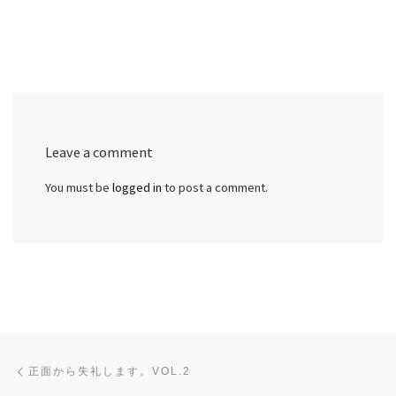
Leave a comment
You must be
logged in
to post a comment.
Post navigation
Previous post
正面から失礼します。VOL.2