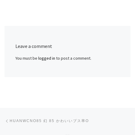
Leave a comment
You must be
logged in
to post a comment.
Post navigation
Previous post
HUANWCNO85 幻 85 かわいいブス率O