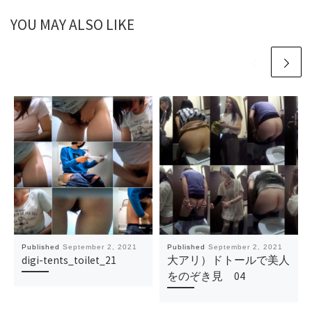
YOU MAY ALSO LIKE
Published
September 2, 2021
Published
September 2, 2021
digi-tents_toilet_21
大アリ）ドトールで美人
をのぞき見 04