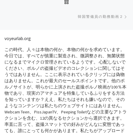
BACK TO POST LIST
Ne
韓国警備員の勤務動画２
voyeurlab.org
この時代、人々は本物の何か、本物の何かを求めています。
今日では、すべてが慎重に製造され、微調整され、無菌状態
になるまでマイクロ管理されているようです。 心配しないで
ください、ポルノの盗撮ビデオのコレクションに関してはそ
うではありません。ここに表示されているクリップには偽物
はありません。これが最大のセールスポイントです。他のポ
ルノサイトが、明らかに上演された盗撮ポルノ映画が100％本
物であり、現実のアマチュアを特集しているふりをする方法
を知っていますか？ええ、私たちはそれも嫌いなので、その
ようなコンテンツは私たちのウェブサイトにはありません。
Webcam Teen、PissJapanTV、Peeping Toiletなどの主要なアトラ
クションを含む、12の異なるセクションから選択できます。
率直に言って、盗撮スマットでの好みがどんなに変態であっ
ても、誰にとっても何かがあります。私たちがアップロード