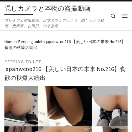
隠しカメラと本物の盗撮動画
Skip to content
Search
Men
プレミアム盗撮動画、日本のウェブカメラ、隠しカメラ動
画、更衣室、お風呂、のぞき見
Home
»
Peeping toilet
»
japanwcno216 【美しい日本の未来 No.216】
食欲の秋爆大続出
PEEPING TOILET
japanwcno216 【美しい日本の未来 No.216】食
欲の秋爆大続出