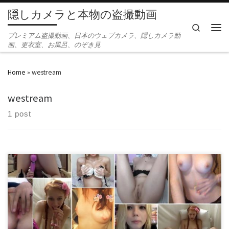
隠しカメラと本物の盗撮動画
Skip to content
Search
Men
プレミアム盗撮動画、日本のウェブカメラ、隠しカメラ動
画、更衣室、お風呂、のぞき見
Home
»
westream
westream
1 post
westream_23-28 Total Videos: Total Size: Resolution: 720×1280 Daofile:
westream_23.rar – 247.7 MB westream_24.rar – 356.4 MB
westream_25.rar – 238.6 MB westream_26.rar – 381.3 MB