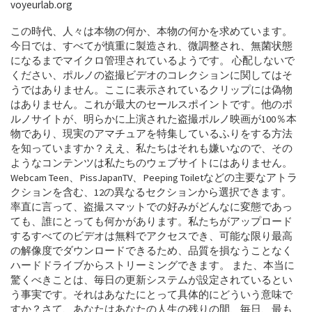
voyeurlab.org
この時代、人々は本物の何か、本物の何かを求めています。
今日では、すべてが慎重に製造され、微調整され、無菌状態
になるまでマイクロ管理されているようです。 心配しないで
ください、ポルノの盗撮ビデオのコレクションに関してはそ
うではありません。ここに表示されているクリップには偽物
はありません。これが最大のセールスポイントです。他のポ
ルノサイトが、明らかに上演された盗撮ポルノ映画が100％本
物であり、現実のアマチュアを特集しているふりをする方法
を知っていますか？ええ、私たちはそれも嫌いなので、その
ようなコンテンツは私たちのウェブサイトにはありません。
Webcam Teen、PissJapanTV、Peeping Toiletなどの主要なアトラ
クションを含む、12の異なるセクションから選択できます。
率直に言って、盗撮スマットでの好みがどんなに変態であっ
ても、誰にとっても何かがあります。私たちがアップロード
するすべてのビデオは無料でアクセスでき、可能な限り最高
の解像度でダウンロードできるため、品質を損なうことなく
ハードドライブからストリーミングできます。 また、本当に
驚くべきことは、毎日の更新システムが設定されているとい
う事実です。それはあなたにとって具体的にどういう意味で
すか？さて、あなたはあなたの人生の残りの間、毎日、最も