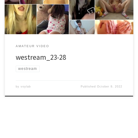
westream_27.rar – 452.0 MB westream_28.rar – 522.4 MB
AMATEUR VIDEO
westream_23-28
westream
by
voylab
Published
October 9, 2022